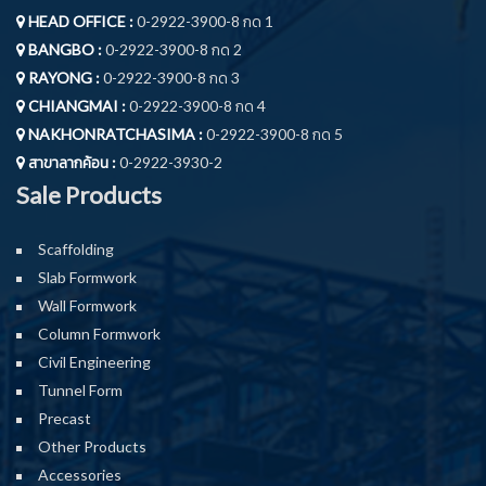
HEAD OFFICE :
0-2922-3900-8 กด 1
BANGBO :
0-2922-3900-8 กด 2
RAYONG :
0-2922-3900-8 กด 3
CHIANGMAI :
0-2922-3900-8 กด 4
NAKHONRATCHASIMA :
0-2922-3900-8 กด 5
สาขาลากค้อน :
0-2922-3930-2
Sale Products
Scaffolding
Slab Formwork
Wall Formwork
Column Formwork
Civil Engineering
Tunnel Form
Precast
Other Products
Accessories