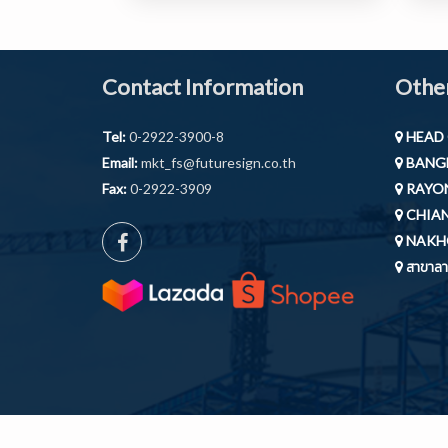
Contact Information
Other
Tel:
0-2922-3900-8
HEAD 
Email:
mkt_fs@futuresign.co.th
BANGB
Fax:
0-2922-3909
RAYON
CHIAN
NAKH
สาขาลาก