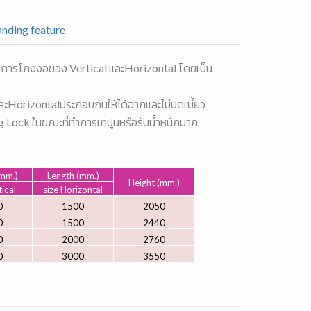
nding feature
ันการโกงงอของ Vertical และHorizontal โดยเป็น
ละHorizontalประกอบกันให้ได้ฉากและไม่บิดเบี้ยว
ng Lock ในขณะที่ทำการเทปูนหรือรับน้ำหนักมาก
mm.)
Length (mm.)
Height (mm.)
tical
size Horizontal
0
1500
2050
0
1500
2440
0
2000
2760
0
3000
3550