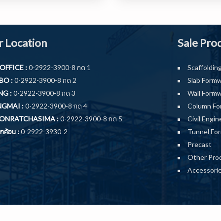
 Location
Sale Pro
OFFICE :
0-2922-3900-8 กด 1
Scaffoldin
O :
0-2922-3900-8 กด 2
Slab Form
G :
0-2922-3900-8 กด 3
Wall Form
GMAI :
0-2922-3900-8 กด 4
Column Fo
ONRATCHASIMA :
0-2922-3900-8 กด 5
Civil Engin
ค้อน :
0-2922-3930-2
Tunnel Fo
Precast
Other Pro
Accessori