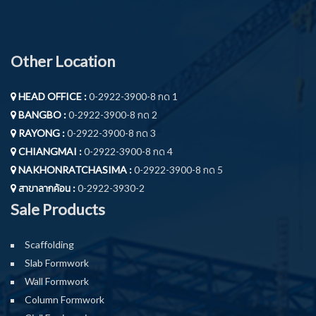
Other Location
HEAD OFFICE :
0-2922-3900-8 กด 1
BANGBO :
0-2922-3900-8 กด 2
RAYONG :
0-2922-3900-8 กด 3
CHIANGMAI :
0-2922-3900-8 กด 4
NAKHONRATCHASIMA :
0-2922-3900-8 กด 5
สาขาลากค้อน :
0-2922-3930-2
Sale Products
Scaffolding
Slab Formwork
Wall Formwork
Column Formwork