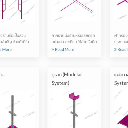
ั่งร้านถือเป็นส่วน
กากบาดนั่งร้านหรือเรียกอีก
ฝาครอบนั
สำคัญ ทำหน้าที่ใน
อย่างว่า ตะเกียบ ใช้สำหรับยึด
ประกอบในช
้ำหน...
ขาตั...
สำหรับพา
d More
Read More
Read 
เบส
ยูเฮด (Modular
แผ่นทา
System)
Syste