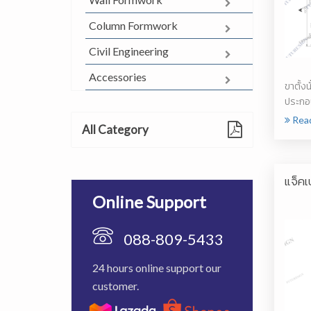
Column Formwork
Civil Engineering
Accessories
ขาตั้งน
ประกอบ
การรับน
Rea
All Category
แจ็ค
Online Support
088-809-5433
24 hours online support our
customer.