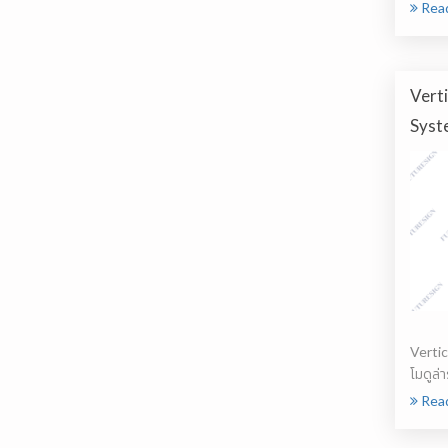
กับVert
Rea
Vert
Syst
Vertica
โมดูล่า
ห...
Rea