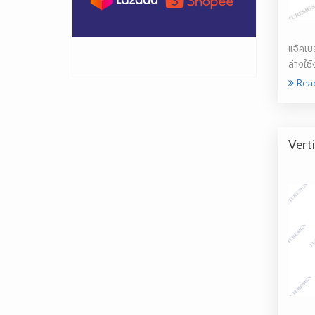
แจ็คเบ
ล่างใช้
หรือโค
Rea
Verti