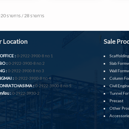
20 รายการ / 28 รายการ
 Location
Sale Pro
OFFICE :
0-2922-3900-8 กด 1
Scaffoldin
O :
0-2922-3900-8 กด 2
Slab Form
G :
0-2922-3900-8 กด 3
Wall Form
GMAI :
0-2922-3900-8 กด 4
Column Fo
ONRATCHASIMA :
0-2922-3900-8 กด 5
Civil Engin
ค้อน :
0-2922-3930-2
Tunnel Fo
Precast
Other Pro
Accessori