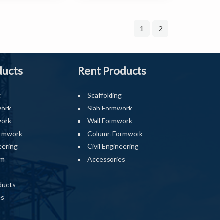
1
2
ducts
Rent Products
g
Scaffolding
work
Slab Formwork
work
Wall Formwork
rmwork
Column Formwork
eering
Civil Engineering
rm
Accessories
ducts
es