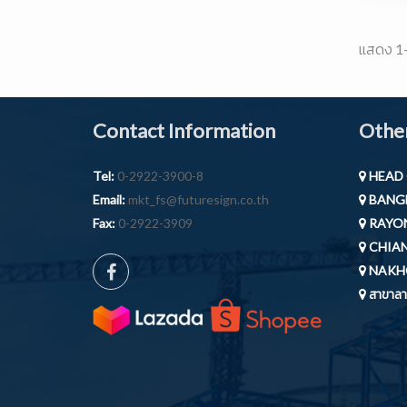
แสดง 1-
Contact Information
Other
Tel:
0-2922-3900-8
HEAD 
Email:
mkt_fs@futuresign.co.th
BANGB
Fax:
0-2922-3909
RAYON
CHIAN
NAKH
สาขาลาก