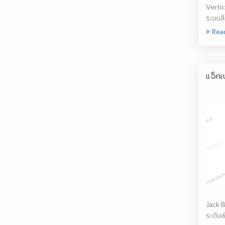
Vertica
ระบบลิ่
รับค...
Rea
แจ็คเ
Jack B
ระดับล