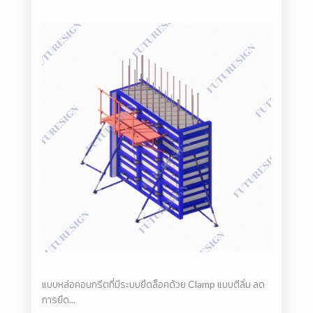
แบบหล่อคอนกรีตที่มีระบบยึดล็อคด้วย Clamp แบบตีลิ่ม ลด
การยึด...