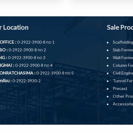
 Location
Sale Pro
OFFICE :
0-2922-3900-8 กด 1
Scaffoldin
O :
0-2922-3900-8 กด 2
Slab Form
G :
0-2922-3900-8 กด 3
Wall Form
GMAI :
0-2922-3900-8 กด 4
Column Fo
ONRATCHASIMA :
0-2922-3900-8 กด 5
Civil Engin
ค้อน :
0-2922-3930-2
Tunnel Fo
Precast
Other Pro
Accessori