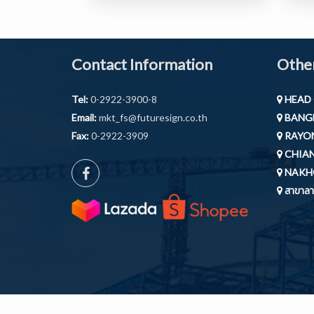
Contact Information
Other
Tel:
0-2922-3900-8
HEAD 
Email:
mkt_fs@futuresign.co.th
BANGB
Fax:
0-2922-3909
RAYON
CHIAN
NAKH
สาขาลาก