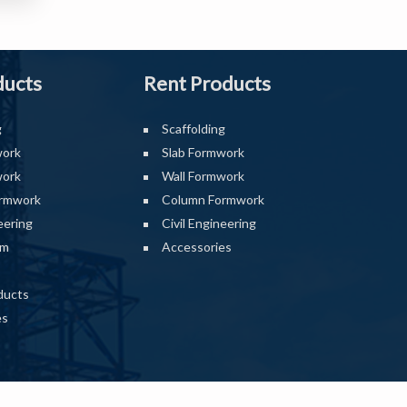
ducts
Rent Products
g
Scaffolding
work
Slab Formwork
work
Wall Formwork
rmwork
Column Formwork
eering
Civil Engineering
rm
Accessories
ducts
es