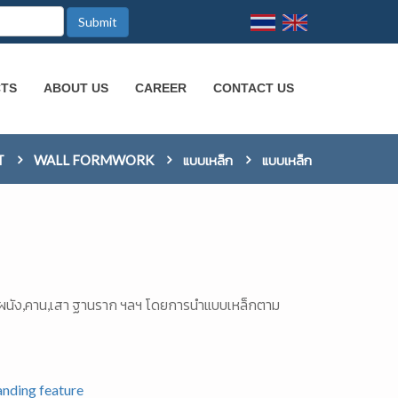
Submit
CTS
ABOUT US
CAREER
CONTACT US
T
WALL FORMWORK
แบบเหล็ก
แบบเหล็ก
น ผนัง,คาน,เสา ฐานราก ฯลฯ โดยการนำแบบเหล็กตาม
nding feature