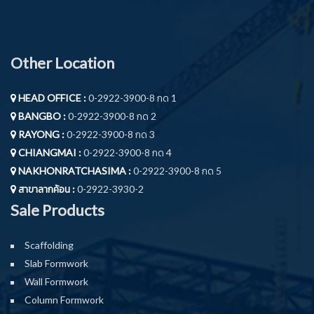
Other Location
HEAD OFFICE :
0-2922-3900-8 กด 1
BANGBO :
0-2922-3900-8 กด 2
RAYONG :
0-2922-3900-8 กด 3
CHIANGMAI :
0-2922-3900-8 กด 4
NAKHONRATCHASIMA :
0-2922-3900-8 กด 5
สาขาลากค้อน :
0-2922-3930-2
Sale Products
Scaffolding
Slab Formwork
Wall Formwork
Column Formwork