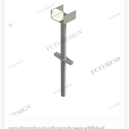
ยูเฮด หรือฐานปรับระดับบนใช้งานร่วมกับ Vertical ใช้ค้ำยันหรื...